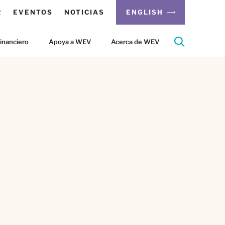
R
EVENTOS
NOTICIAS
ENGLISH
inanciero
Apoya a WEV
Acerca de WEV