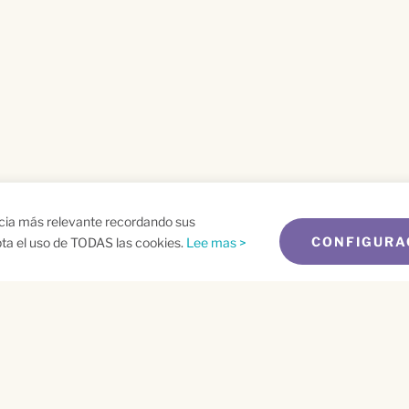
ncia más relevante recordando sus
CONFIGURA
epta el uso de TODAS las cookies.
Lee mas >
me
Email
*
t