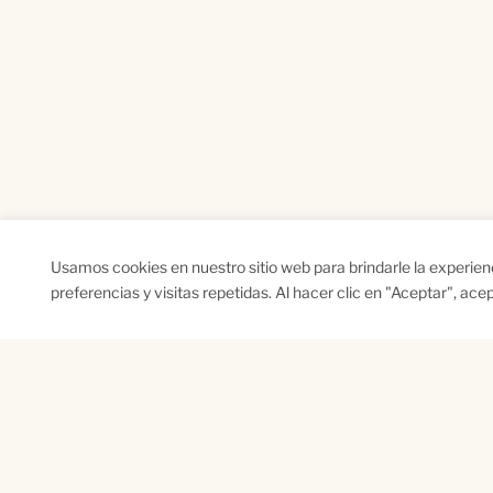
Usamos cookies en nuestro sitio web para brindarle la experie
preferencias y visitas repetidas. Al hacer clic en "Aceptar", ac
SUSCRÍBETE A NUESTRO BOLETÍN
Name
Na
*
*
First
Las
CAPTCHA