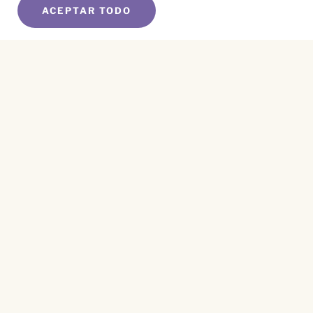
ACEPTAR TODO
SUSCRÍBETE A NUESTRO BOLETÍN
Name
*
First
Name
*
Last
Email
*
CAPTCHA
Este sitio está protegido por reCAPTCHA y se aplican el
Aviso de Privacidad
y los
Términos de Servicio
.