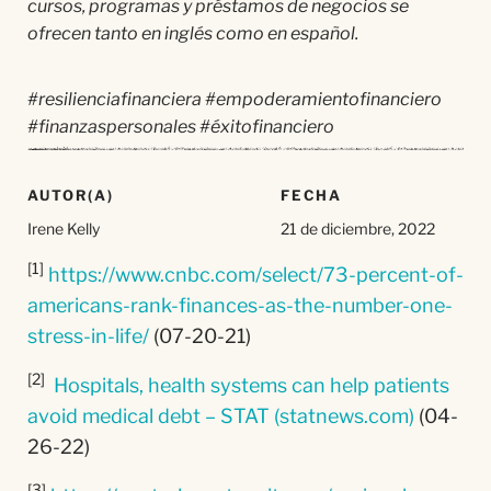
cursos, programas y préstamos de negocios se
ofrecen tanto en inglés como en español.
#resilienciafinanciera #empoderamientofinanciero
#finanzaspersonales #éxitofinanciero
AUTOR(A)
FECHA
Irene Kelly
21 de diciembre, 2022
[1]
https://www.cnbc.com/select/73-percent-of-
americans-rank-finances-as-the-number-one-
stress-in-life/
(07-20-21)
[2]
Hospitals, health systems can help patients
avoid medical debt – STAT (statnews.com)
(04-
26-22)
[3]