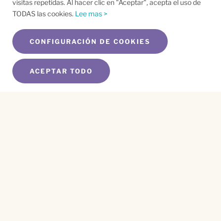
visitas repetidas. Al hacer clic en "Aceptar", acepta el uso de
TODAS las cookies.
Lee mas >
CONFIGURACIÓN DE COOKIES
ACEPTAR TODO
SUSCRÍBETE A NUESTRO BOLETÍN
Name
*
First
Name
*
Last
Email
*