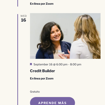
En línea por Zoom
WED
16
Destacado
September 16 @ 6:00 pm
-
8:00 pm
Credit Builder
En línea por Zoom
Gratuito
APRENDE MÁS