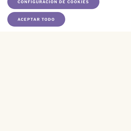
CONFIGURACIÓN DE COOKIES
ACEPTAR TODO
SUSCRÍBETE A NUESTRO BOLETÍN
Name
*
First
Name
*
Last
Email
*
CAPTCHA
Este sitio está protegido por reCAPTCHA y se aplican el