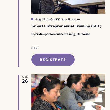
Destacado
August 25 @ 6:00 pm
-
8:00 pm
Smart Entrepreneurial Training (SET)
Hybrid in-person/online training, Camarillo
$450
REGÍSTRATE
WED
26