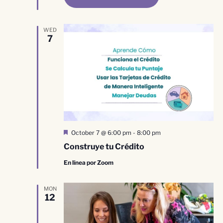
WED
7
Destacado
October 7 @ 6:00 pm
-
8:00 pm
Construye tu Crédito
En línea por Zoom
MON
12