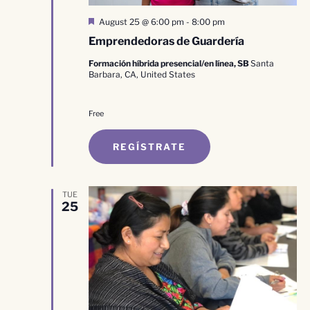
Destacado
August 25 @ 6:00 pm
-
8:00 pm
Emprendedoras de Guardería
Formación híbrida presencial/en línea, SB
Santa
Barbara, CA, United States
Free
REGÍSTRATE
TUE
25