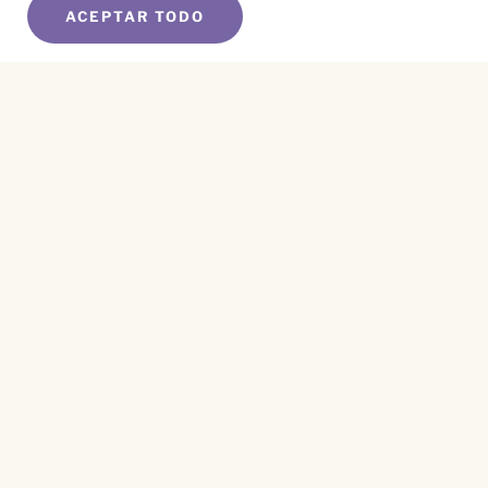
ACEPTAR TODO
SUSCRÍBETE A NUESTRO BOLETÍN
Name
*
First
Name
*
Last
Email
*
CAPTCHA
Este sitio está protegido por reCAPTCHA y se aplican el
Aviso de Privacidad
y los
Términos de Servicio
.