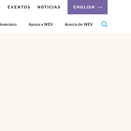
R
EVENTOS
NOTICIAS
ENGLISH
inanciero
Apoya a WEV
Acerca de WEV