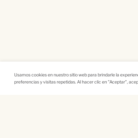
Usamos cookies en nuestro sitio web para brindarle la experie
preferencias y visitas repetidas. Al hacer clic en "Aceptar", ac
SUSCRÍBETE A NUESTRO BOLETÍN
Name
Na
*
*
First
Las
CAPTCHA