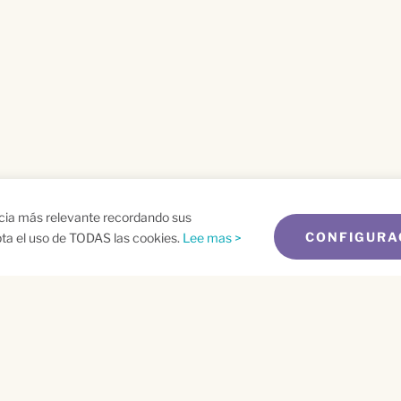
ncia más relevante recordando sus
CONFIGURA
epta el uso de TODAS las cookies.
Lee mas >
me
Email
*
t