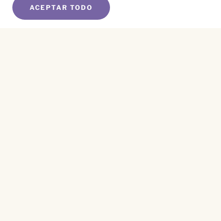
ACEPTAR TODO
SUSCRÍBETE A NUESTRO BOLETÍN
Name
*
First
Name
*
Last
Email
*
CAPTCHA
Este sitio está protegido por reCAPTCHA y se aplican el
Aviso de Privacidad
y los
Términos de Servicio
.