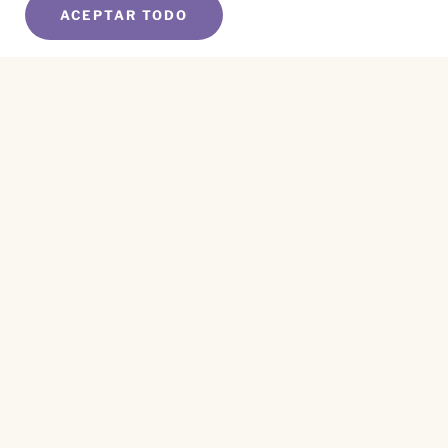
ACEPTAR TODO
SUSCRÍBETE A NUESTRO BOLETÍN
Name
*
First
Name
*
Last
Email
*
CAPTCHA
Este sitio está protegido por reCAPTCHA y se aplican el
Aviso de Privacidad
y los
Términos de Servicio
.