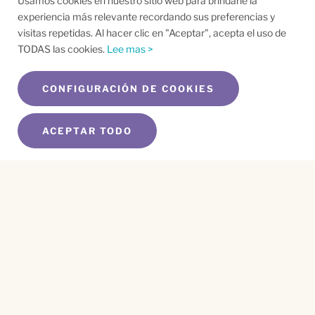
Usamos cookies en nuestro sitio web para brindarle la
experiencia más relevante recordando sus preferencias y
visitas repetidas. Al hacer clic en "Aceptar", acepta el uso de
TODAS las cookies.
Lee mas >
CONFIGURACIÓN DE COOKIES
ACEPTAR TODO
SUSCRÍBETE A NUESTRO BOLETÍN
Name
*
First
Name
*
Last
Email
*