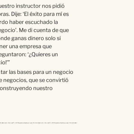
uestro instructor nos pidi
ó
as. Dije: ‘El
é
xito para m
í
es
rdo haber escuchado la
negocio’. Me di cuenta de que
onde ganas dinero solo si
tener una empresa que
eguntaron: ‘¿Quieres un
io!’
”
ntar las bases para un negocio
 negocios, que se convirti
ó
construyendo nuestro