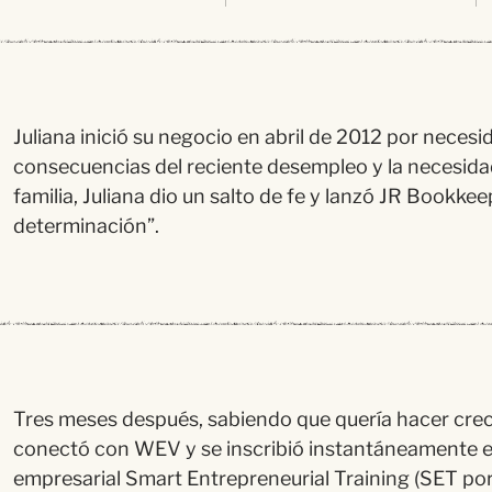
Juliana inició
su negocio en abril de 2012 por necesi
consecuencias del reciente desempleo y la necesida
familia, Juliana dio un salto de fe y
lanz
ó
JR Bookkee
determinació
n”.
Tres meses despu
é
s, sabiendo que quer
í
a hacer crec
conect
ó
con WEV y se inscribi
ó
instant
á
neamente en
empresarial Smart Entrepreneurial Training (SET por s