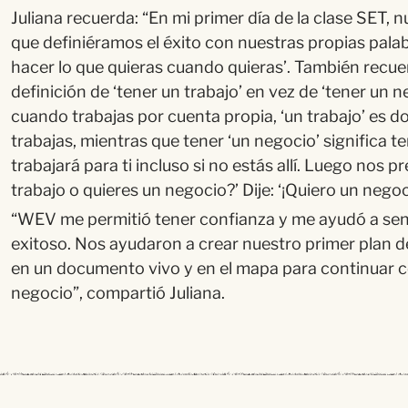
Juliana recuerda:
“
En mi primer d
í
a de la clase SET, n
que defini
é
ramos el
é
xito con nuestras propias palabr
hacer lo que quieras cuando quieras’. Tambi
é
n recue
definición de ‘tener un trabajo’ en vez de ‘tener un 
cuando trabajas por cuenta propia, ‘un trabajo’ es d
trabajas, mientras que tener ‘un negocio’ significa 
trabajar
á
para ti incluso si no est
á
s all
í
. Luego nos pr
trabajo o quieres un negocio?’ Dije: ‘¡Quiero un negoc
“
WEV me permiti
ó
tener confianza y me ayud
ó
a se
exitoso. Nos ayudaron a crear nuestro primer plan de
en un documento vivo y en el mapa para continuar 
negocio
”
, comparti
ó
Juliana.