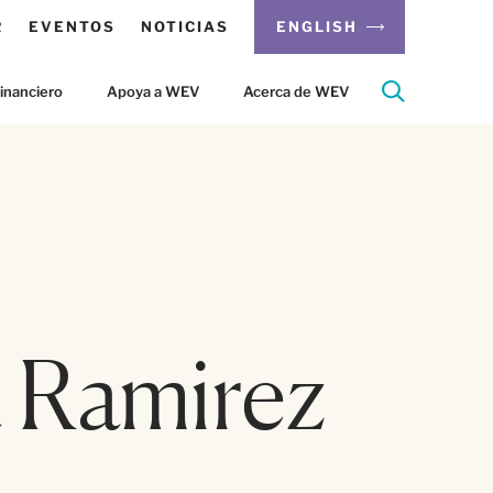
R
EVENTOS
NOTICIAS
ENGLISH
inanciero
Apoya a WEV
Acerca de WEV
a Ramirez