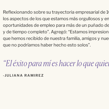
Reflexionando sobre su trayectoria empresarial de 10
los aspectos de los que estamos m
á
s orgullosos y 
oportunidades de empleo para m
á
s de un puñado d
y de tiempo completo”. Agregó
:
“
Estamos impresion
que hemos recibido de nuestra familia, amigos y n
que no
podr
í
amos haber hecho esto solos
”.
“El éxito para mí es hacer lo que qui
JULIANA RAMIREZ