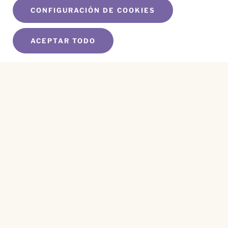
CONFIGURACIÓN DE COOKIES
ACEPTAR TODO
SUSCRÍBETE A NUESTRO BOLETÍN
Name
*
First
Name
*
Last
Email
*
CAPTCHA
Este sitio está protegido por reCAPTCHA y se aplican el