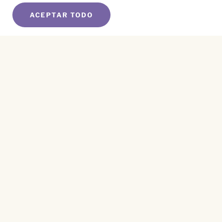
ACEPTAR TODO
SUSCRÍBETE A NUESTRO BOLETÍN
Name
*
First
Name
*
Last
Email
*
CAPTCHA
Este sitio está protegido por reCAPTCHA y se aplican el
Aviso de Privacidad
y los
Términos de Servicio
.