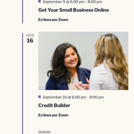
Destacado
September 9 @ 6:00 pm
-
8:00 pm
Get Your Small Business Online
En línea por Zoom
WED
16
Destacado
September 16 @ 6:00 pm
-
8:00 pm
Credit Builder
En línea por Zoom
Gratuito