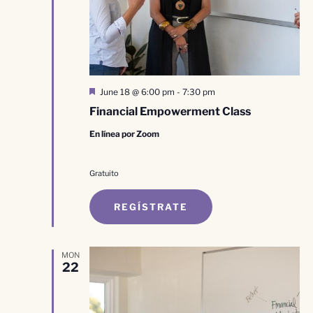
Destacado
June 18 @ 6:00 pm
-
7:30 pm
Financial Empowerment Class
En línea por Zoom
Gratuito
REGÍSTRATE
MON
22