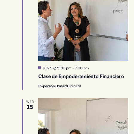
Destacado
July 9 @ 5:00 pm
-
7:00 pm
Clase de Empoderamiento Financiero
In-person Oxnard
Oxnard
WED
15