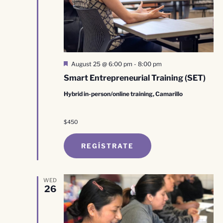
Destacado
August 25 @ 6:00 pm
-
8:00 pm
Smart Entrepreneurial Training (SET)
Hybrid in-person/online training, Camarillo
$450
REGÍSTRATE
WED
26