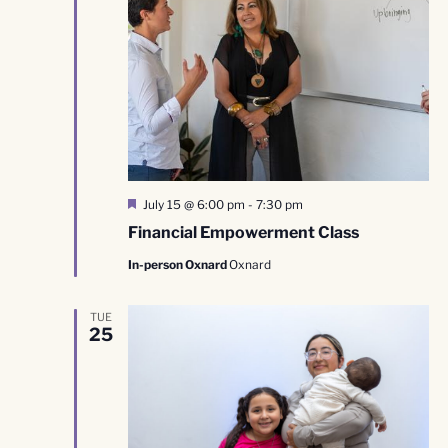
Destacado
July 15 @ 6:00 pm
-
7:30 pm
Financial Empowerment Class
In-person Oxnard
Oxnard
TUE
25