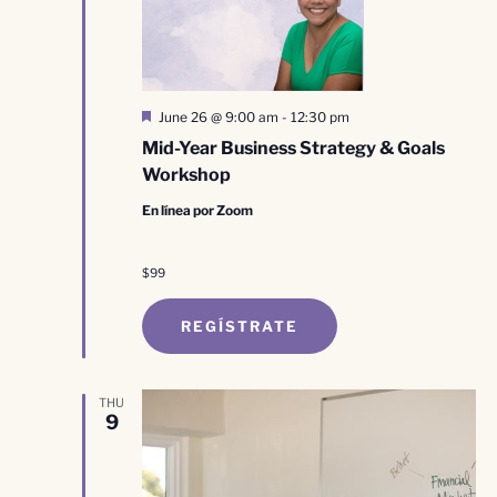
Destacado
June 26 @ 9:00 am
-
12:30 pm
Mid-Year Business Strategy & Goals
Workshop
En línea por Zoom
$99
REGÍSTRATE
THU
9