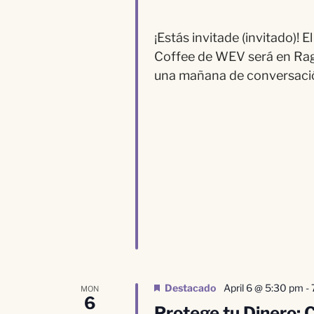
¡Estás invitade (invitado)
Coffee de WEV será en Rag
una mañana de conversación
Destacado
April 6 @ 5:30 pm
-
MON
6
Protege tu Dinero: