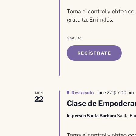
Toma el control y obten con
gratuita. En inglés.
Gratuito
REGÍSTRATE
Destacado
June 22 @ 7:00 pm
MON
22
Clase de Empoderam
In-person Santa Barbara
Santa Ba
Toma el control y obten con