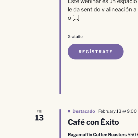
Este webinar es un espacio 
le da sentido y alineación a
o […]
Gratuito
REGÍSTRATE
Destacado
February 13 @ 9:00
FRI
13
Café con Éxito
Ragamuffin Coffee Roasters
550 C