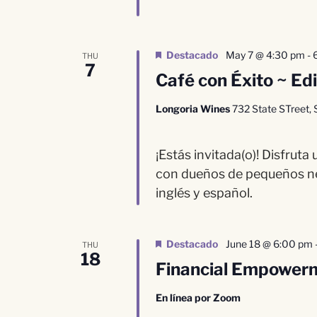
Destacado
May 7 @ 4:30 pm
-
THU
7
Café con Éxito ~ Ed
Longoria Wines
732 State STreet, 
¡Estás invitada(o)! Disfrut
con dueños de pequeños ne
inglés y español.
Destacado
June 18 @ 6:00 pm
THU
18
Financial Empower
En línea por Zoom