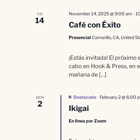
vistas
fecha.
clave.
November 14, 2025 @ 9:00 am
-
1
FRI
de
14
Café con Éxito
Eventos
Presencial
Camarillo, CA, United S
¡Estás invitada! El próximo
cabo en Hook & Press, en e
mañana de […]
Destacado
February 2 @ 6:00 
MON
2
Ikigai
En línea por Zoom