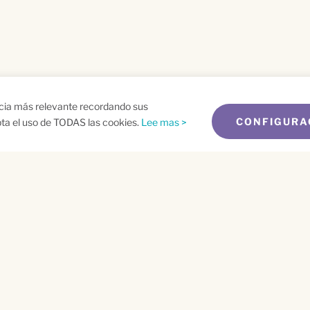
ncia más relevante recordando sus
CONFIGURA
epta el uso de TODAS las cookies.
Lee mas >
me
Email
*
t
 aplican el
Aviso de Privacidad
y los
Términos de Servicio
.