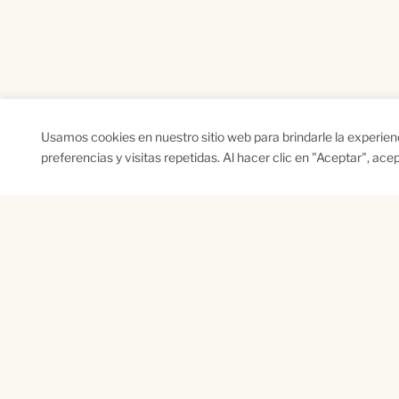
Usamos cookies en nuestro sitio web para brindarle la experie
preferencias y visitas repetidas. Al hacer clic en "Aceptar", ac
SUSCRÍBETE A NUESTRO BOLETÍN
Name
Na
*
*
First
Las
CAPTCHA
Este sitio está protegido por reCAPTCHA y se