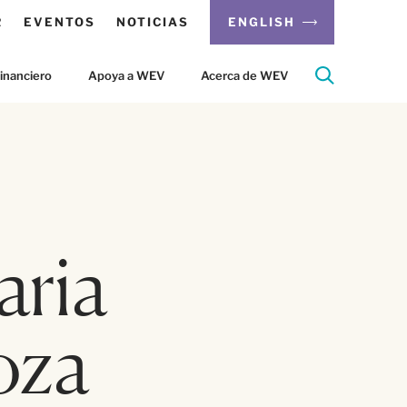
R
EVENTOS
NOTICIAS
ENGLISH
inanciero
Apoya a WEV
Acerca de WEV
aria
oza