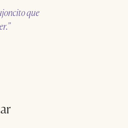
ujoncito que
r.”
ar