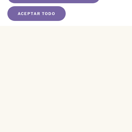
ACEPTAR TODO
SUSCRÍBETE A NUESTRO BOLETÍN
Name
*
First
Name
*
Last
Email
*
CAPTCHA
Este sitio está protegido por reCAPTCHA y se aplican el
Aviso de Privacidad
y los
Términos de Servicio
.